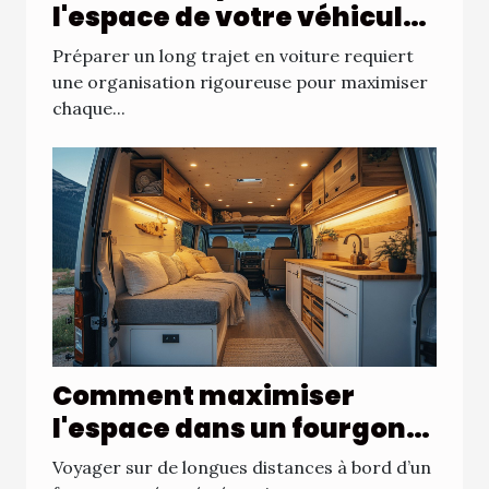
l'espace de votre véhicule
pour les longs trajets ?
Préparer un long trajet en voiture requiert
une organisation rigoureuse pour maximiser
chaque...
Comment maximiser
l'espace dans un fourgon
aménagé pour longs
Voyager sur de longues distances à bord d’un