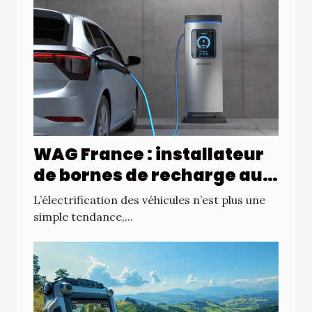
WAG France : installateur
de bornes de recharge au
Mans pour entreprises et
L’électrification des véhicules n’est plus une
flottes professionnelles
simple tendance,...