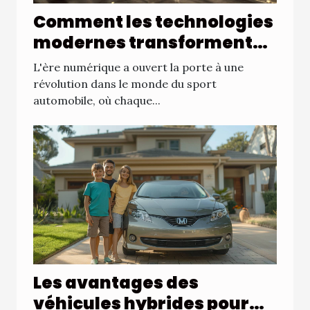
Comment les technologies
modernes transforment
les compétitions
L'ère numérique a ouvert la porte à une
automobiles
révolution dans le monde du sport
automobile, où chaque...
Les avantages des
véhicules hybrides pour