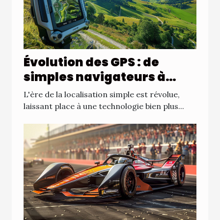
Évolution des GPS : de
simples navigateurs à
assistants de voyage
L'ère de la localisation simple est révolue,
complets
laissant place à une technologie bien plus...