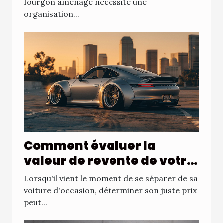
voyages
fourgon aménagé nécessite une
organisation...
Comment évaluer la
valeur de revente de votre
voiture d'occasion
Lorsqu'il vient le moment de se séparer de sa
voiture d'occasion, déterminer son juste prix
peut...