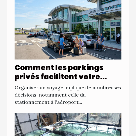
Comment les parkings
privés facilitent votre
voyage depuis l'aéroport ?
Organiser un voyage implique de nombreuses
décisions, notamment celle du
stationnement à l'aéroport...