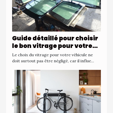
Guide détaillé pour choisir
le bon vitrage pour votre
véhicule
Le choix du vitrage pour votre véhicule ne
doit surtout pas être négligé, car il influe...