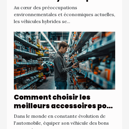
les familles modernes
Au cœur des préoccupations
environnementales et économiques actuelles,
les véhicules hybrides se...
Comment choisir les
meilleurs accessoires pour
votre véhicule : un guide
Dans le monde en constante évolution de
complet
l'automobile, équiper son véhicule des bons