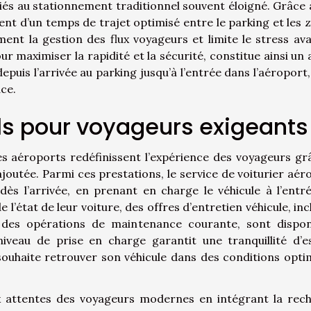
s liés au stationnement traditionnel souvent éloigné. Grâce 
ient d’un temps de trajet optimisé entre le parking et les 
ent la gestion des flux voyageurs et limite le stress ava
r maximiser la rapidité et la sécurité, constitue ainsi un 
epuis l’arrivée au parking jusqu’à l’entrée dans l’aéroport,
ace.
ls pour voyageurs exigeants
es aéroports redéfinissent l’expérience des voyageurs gr
outée. Parmi ces prestations, le service de voiturier aér
s l’arrivée, en prenant en charge le véhicule à l’entr
l’état de leur voiture, des offres d’entretien véhicule, inc
u des opérations de maintenance courante, sont dispon
veau de prise en charge garantit une tranquillité d’es
souhaite retrouver son véhicule dans des conditions opti
x attentes des voyageurs modernes en intégrant la rec