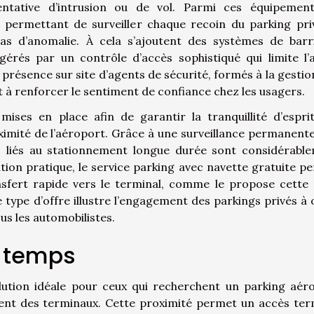
entative d’intrusion ou de vol. Parmi ces équipement
, permettant de surveiller chaque recoin du parking pri
as d’anomalie. À cela s’ajoutent des systèmes de barr
 gérés par un contrôle d’accès sophistiqué qui limite l’
résence sur site d’agents de sécurité, formés à la gestio
 à renforcer le sentiment de confiance chez les usagers.
ises en place afin de garantir la tranquillité d’espri
oximité de l’aéroport. Grâce à une surveillance permanente
es liés au stationnement longue durée sont considérabl
tion pratique, le service parking avec navette gratuite p
nsfert rapide vers le terminal, comme le propose cette
e type d’offre illustre l’engagement des parkings privés à o
s les automobilistes.
e temps
ution idéale pour ceux qui recherchent un parking aér
ent des terminaux. Cette proximité permet un accès ter