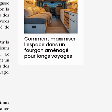
gisse
on la
s des
vices
lé de
Comment maximiser
ir la
l'espace dans un
leurs
fourgon aménagé
s. Le
pour longs voyages
nt un
n des
yage,
t aux
lance