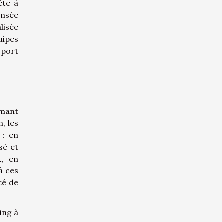
ête à
ensée
lisée
uipes
oport
imant
, les
 : en
sé et
t, en
à ces
té de
ing à