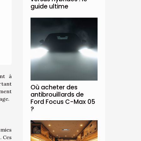
guide ultime
ent à
rtant
Où acheter des
ement
antibrouillards de
yage.
Ford Focus C-Max 05
?
omies
. Ces