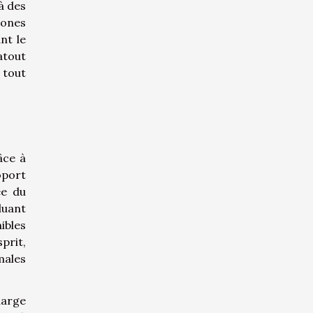
à des
zones
nt le
atout
 tout
âce à
oport
ée du
luant
ibles
prit,
males
harge