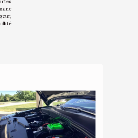
artes
comme
geur,
llité