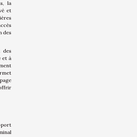
s, la
vé et
ières
accès
n des
t des
 et à
ement
ermet
 page
ffrir
oport
minal