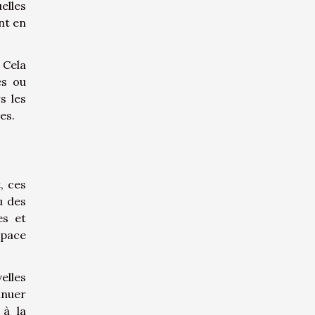
elles
nt en
 Cela
es ou
s les
es.
, ces
u des
es et
space
elles
inuer
 à la