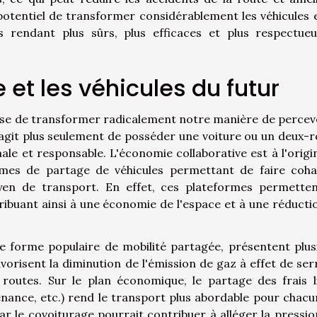
e potentiel de transformer considérablement les véhicules e
s rendant plus sûrs, plus efficaces et plus respectue
 et les véhicules du futur
sse de transformer radicalement notre manière de percevo
 s'agit plus seulement de posséder une voiture ou un deux-r
male et responsable. L'économie collaborative est à l'origi
rmes de partage de véhicules permettant de faire coha
yen de transport. En effet, ces plateformes permette
ntribuant ainsi à une économie de l'espace et à une réducti
ue forme populaire de mobilité partagée, présentent plus
avorisent la diminution de l'émission de gaz à effet de ser
 routes. Sur le plan économique, le partage des frais l
ntenance, etc.) rend le transport plus abordable pour chacu
r le covoiturage pourrait contribuer à alléger la pressio