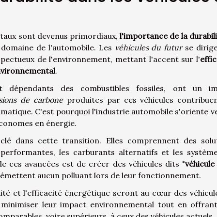
taux sont devenus primordiaux,
l'importance de la durabil
e domaine de l'automobile. Les
véhicules du futur
se dirig
pectueux de l'environnement, mettant l'accent sur l'
effi
nvironnemental
.
ent dépendants des combustibles fossiles, ont un i
sions de carbone
produites par ces véhicules contribue
matique. C'est pourquoi l'industrie automobile s'oriente ve
conomes en énergie.
clé dans cette transition. Elles comprennent des solu
s performantes, les carburants alternatifs et les systèm
de ces avancées est de créer des véhicules dits "
véhicule
 n'émettent aucun polluant lors de leur fonctionnement.
lité et l'efficacité énergétique seront au cœur des véhicul
 minimiser leur impact environnemental tout en offran
parables, voire supérieurs, à ceux des véhicules actuels.