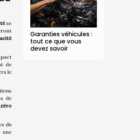
ité
se
eront
Garanties véhicules :
cacité
tout ce que vous
devez savoir
mpact
nt de
rs le
tions
es de
 zéro
es du
t une