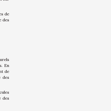
es de
e des
urels
s. En
nt de
e des
cules
e des