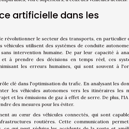
nce artificielle dans les
in de révolutionner le secteur des transports, en particulier
s véhicules utilisent des systèmes de conduite autonome
 sans intervention humaine. De par leur capacité à ana
 et à prendre des décisions en temps réel, ces sys
imisant les erreurs humaines, qui sont souvent à l'or
un rôle clé dans l'optimisation du trafic. En analysant les d
nter les véhicules autonomes vers les itinéraires les 
jet et les émissions de gaz à effet de serre. De plus, l'IA
endre des mesures pour les éviter.
galement au cœur des véhicules connectés, qui sont capabl
frastructures routières. Cette communication perme
s, ce qui peut réduire les accidents de la route et amél