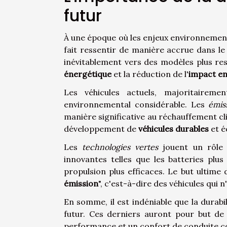
futur
À une époque où les enjeux environnemen
fait ressentir de manière accrue dans l
inévitablement vers des modèles plus res
énergétique
et la réduction de l'
impact e
Les véhicules actuels, majoritairem
environnemental considérable. Les
émis
manière significative au réchauffement cli
développement de
véhicules durables
et é
Les
technologies vertes
jouent un rôle 
innovantes telles que les batteries plu
propulsion plus efficaces. Le but ultime 
émission
", c'est-à-dire des véhicules qui
En somme, il est indéniable que la durabi
futur. Ces derniers auront pour but de
performance et un confort de conduite com