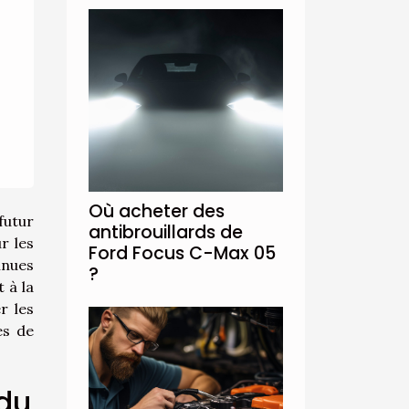
Où acheter des
futur
antibrouillards de
r les
Ford Focus C-Max 05
inues
?
 à la
r les
es de
 du