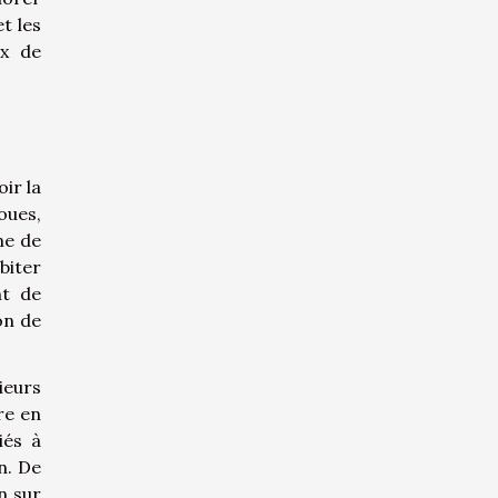
t les
ux de
ir la
oues,
ne de
biter
nt de
on de
ieurs
re en
iés à
n. De
n sur